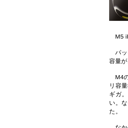
M5 
パッケ
容量が
M4の
リ容量
ギガ。
い。な
た。
なか