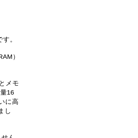
です。
AM）
だとメモ
量16
たいに高
しまし
ません