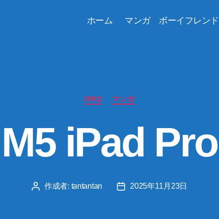
ホーム
マンガ ボーイフレンド
カ
IPAD
マンガ
テ
ゴ
M5 iPad Pro
リ
ー
作成者:
tantantan
2025年11月23日
投
投
稿
稿
者
日