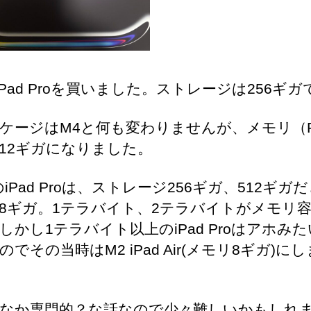
iPad Proを買いました。ストレージは256ギガ
ージはM4と何も変わりませんが、メモリ（R
12ギガになりました。
iPad Proは、ストレージ256ギガ、512ギガ
8ギガ。1テラバイト、2テラバイトがメモリ容
しかし1テラバイト以上のiPad Proはアホみ
のでその当時はM2 iPad Air(メモリ8ギガ)に
なか専門的？な話なので少々難しいかもしれ