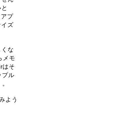
いと
ゃアプ
サイズ
しくな
からメモ
rはそ
ップル
）。
てみよう