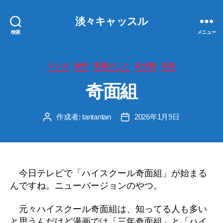
淡々キャッスル
検索
メニュー
カ
マンガ
創作
普通のこと
未分類
音楽
テ
奇面組
ゴ
リ
ー
作成者:
tantantan
2026年1月9日
投
投
稿
稿
者
日
今日テレビで「ハイスクール奇面組」が始まる
んですね。ニューバージョンのやつ。
元々ハイスクール奇面組は、知ってる人も多い
と思うんだけど漫画では「三年奇面組」と「ハイ