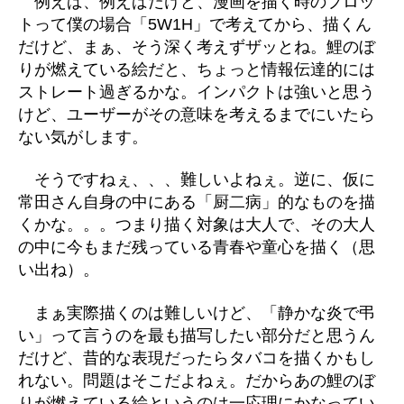
例えば、例えばだけど、漫画を描く時のプロッ
トって僕の場合「5W1H」で考えてから、描くん
だけど、まぁ、そう深く考えずザッとね。鯉のぼ
りが燃えている絵だと、ちょっと情報伝達的には
ストレート過ぎるかな。インパクトは強いと思う
けど、ユーザーがその意味を考えるまでにいたら
ない気がします。
そうですねぇ、、、難しいよねぇ。逆に、仮に
常田さん自身の中にある「厨二病」的なものを描
くかな。。。つまり描く対象は大人で、その大人
の中に今もまだ残っている青春や童心を描く（思
い出ね）。
まぁ実際描くのは難しいけど、「静かな炎で弔
い」って言うのを最も描写したい部分だと思うん
だけど、昔的な表現だったらタバコを描くかもし
れない。問題はそこだよねぇ。だからあの鯉のぼ
りが燃えている絵というのは一応理にかなってい