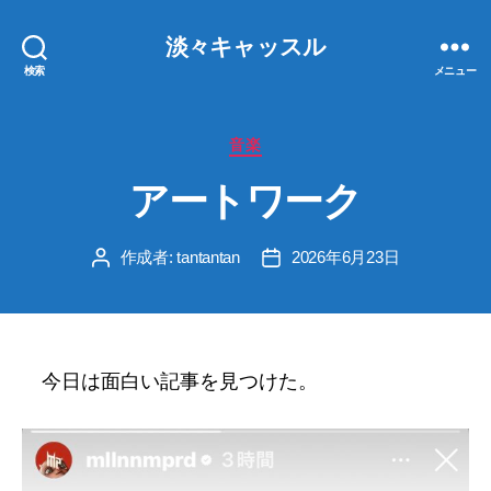
淡々キャッスル
検索
メニュー
カ
音楽
テ
アートワーク
ゴ
リ
ー
作成者:
tantantan
2026年6月23日
投
投
稿
稿
者
日
今日は面白い記事を見つけた。