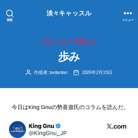
淡々キャッスル
検索
メニュー
カ
ブログ
ライブ
普通のこと
テ
歩み
ゴ
リ
ー
作成者:
tantantan
2026年2月19日
投
投
稿
稿
者
日
今日はKing Gnuの勢喜遊氏のコラムを読んだ。