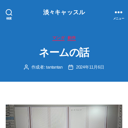
淡々キャッスル
検索
メニュー
カ
マンガ
創作
テ
ネームの話
ゴ
リ
ー
作成者:
tantantan
2024年11月6日
投
投
稿
稿
者
日