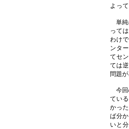
よって
単純
っては
わけで
ンター
てセン
ては逆
問題が
今回
ている
かった
ば分か
いと分