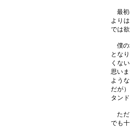
最初に
よりは
では欲
僕の
となり
くない
思いま
ような
だが）
タンド
ただ、
でも十