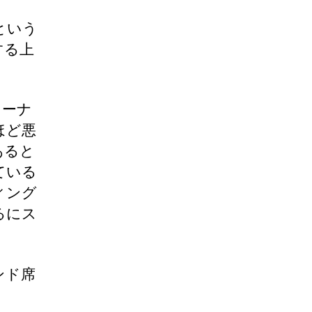
という
する上
リーナ
ほど悪
あると
ている
ィング
るにス
ンド席
。