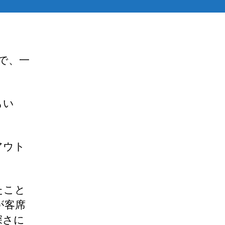
ので、一
もい
アウト
たこと
が客席
深さに