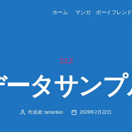
ホーム
マンガ ボーイフレンド
カ
ライブ
テ
ゴ
データサンプ
リ
ー
作成者:
tantantan
2026年2月22日
投
投
稿
稿
者
日