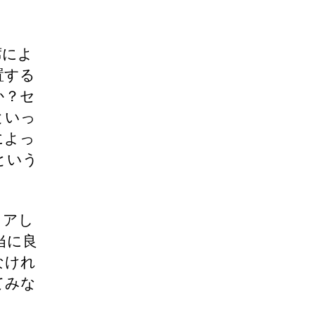
席によ
置する
か？セ
といっ
によっ
という
リアし
当に良
なけれ
てみな