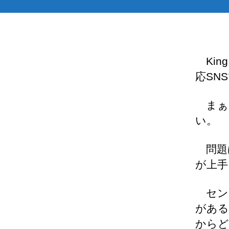
Kin
応SN
まぁ
い。
問題
が上手
セン
がある
からど