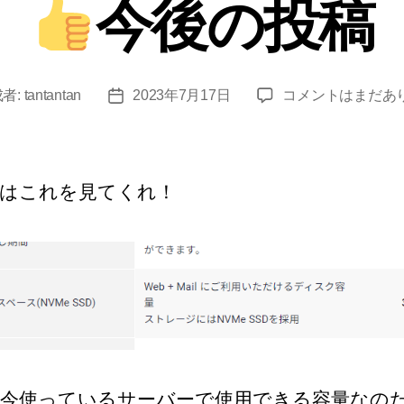
今後の投稿
リ
ー
者:
tantantan
2023年7月17日
コメントはまだあ
投
今
稿
後
日
の
投
はこれを見てくれ！
稿
へ
の
今使っているサーバーで使用できる容量なの