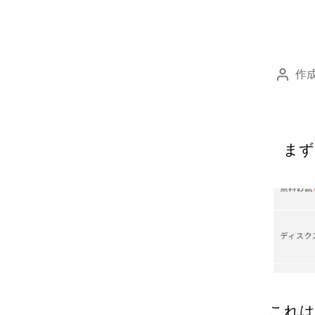
作成
投
稿
者
まず
これは