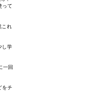
使って
然これ
少し学
に一回
どをチ