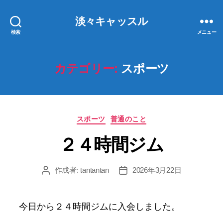
淡々キャッスル
検索
メニュー
カテゴリー:
スポーツ
カ
スポーツ
普通のこと
テ
２４時間ジム
ゴ
リ
ー
作成者:
tantantan
2026年3月22日
投
投
稿
稿
者
日
今日から２４時間ジムに入会しました。