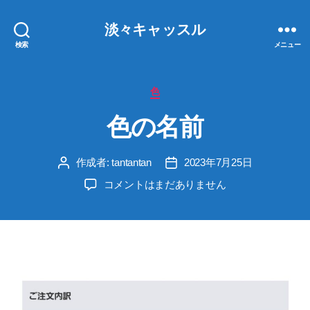
淡々キャッスル
検索
メニュー
カ
色
テ
色の名前
ゴ
リ
ー
作成者:
tantantan
2023年7月25日
投
投
稿
稿
色
コメントはまだありません
者
日
の
名
前
へ
の