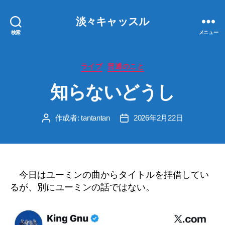
淡々キャッスル
検索
メニュー
カ
ライブ
普通のこと
テ
知らないどうし
ゴ
リ
ー
作成者:
tantantan
2026年2月22日
投
投
稿
稿
者
日
今日はユーミンの曲からタイトルを拝借してい
るが、別にユーミンの話ではない。