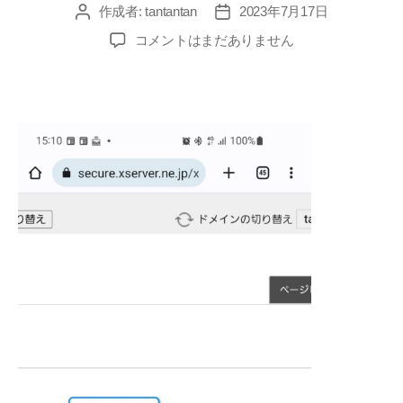
作成者:
tantantan
2023年7月17日
投
投
稿
稿
ア
コメントはまだありません
者
日
ク
セ
ス
へ
の