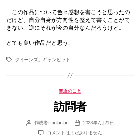
この作品について色々感想を書こうと思ったの
だけど、自分自身が方向性を整えて書くことがで
きない。逆にそれが今の自分なんだろうけど。
とても良い作品だと思う。
クイーンズ。ギャンビット
タ
グ
カ
普通のこと
テ
訪問者
ゴ
リ
ー
作成者:
tantantan
2023年7月21日
投
投
稿
稿
訪
コメントはまだありません
者
日
問