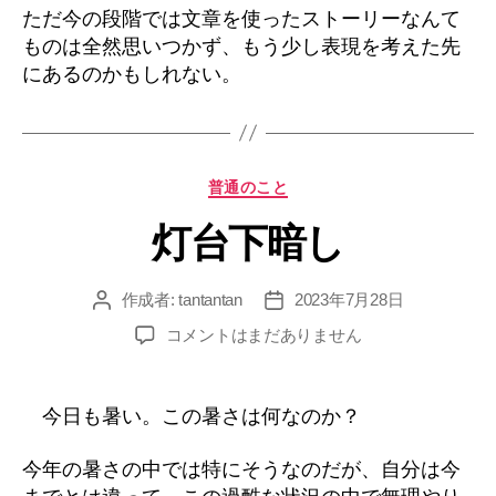
ただ今の段階では文章を使ったストーリーなんて
ものは全然思いつかず、もう少し表現を考えた先
にあるのかもしれない。
カ
普通のこと
テ
灯台下暗し
ゴ
リ
ー
作成者:
tantantan
2023年7月28日
投
投
稿
稿
灯
コメントはまだありません
者
日
台
下
暗
今日も暑い。この暑さは何なのか？
し
へ
今年の暑さの中では特にそうなのだが、自分は今
の