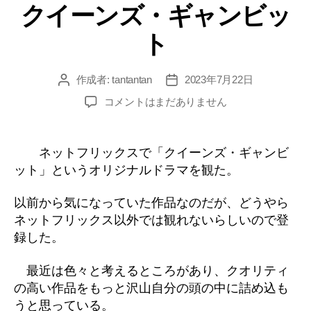
クイーンズ・ギャンビッ
ゴ
リ
ト
ー
作成者:
tantantan
2023年7月22日
投
投
稿
稿
ク
コメントはまだありません
者
日
イ
ー
ン
ネットフリックスで「クイーンズ・ギャンビ
ズ・
ット」というオリジナルドラマを観た。
ギ
ャ
以前から気になっていた作品なのだが、どうやら
ン
ネットフリックス以外では観れないらしいので登
ビ
録した。
ッ
ト
へ
最近は色々と考えるところがあり、クオリティ
の
の高い作品をもっと沢山自分の頭の中に詰め込も
うと思っている。