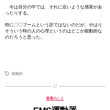
今は自分の中では、それに近いような感覚があ
ったりする。
特に〇〇ブームという訳ではないのだが、やはり
そういう時の人の心理というのはどこか能動的な
のだろうと思った。
能動的
タ
グ
カ
普通のこと
テ
ゴ