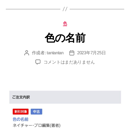
グ
カ
色
テ
色の名前
ゴ
リ
ー
作成者:
tantantan
2023年7月25日
投
投
稿
稿
色
コメントはまだありません
者
日
の
名
前
へ
の