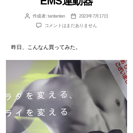
EMS運動器
リ
ー
作成者:
tantantan
2023年7月17日
投
投
稿
稿
EMS
コメントはまだありません
者
日
運
動
器
昨日、こんなん買ってみた。
へ
の