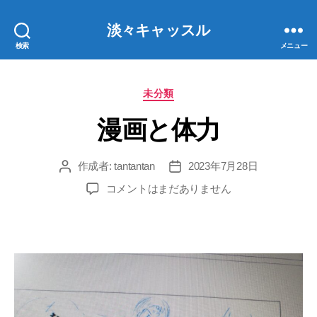
淡々キャッスル
検索
メニュー
カ
未分類
テ
漫画と体力
ゴ
リ
ー
作成者:
tantantan
2023年7月28日
投
投
稿
稿
漫
コメントはまだありません
者
日
画
と
体
力
へ
の