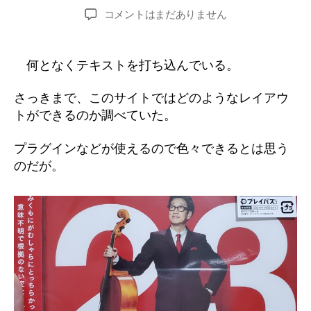
稿
稿
コメントはまだありません
者
日
レ
イ
ア
何となくテキストを打ち込んでいる。
ウ
ト
さっきまで、このサイトではどのようなレイアウ
トができるのか調べていた。
へ
の
プラグインなどが使えるので色々できるとは思う
のだが。