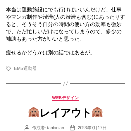
本当は運動施設にでも行けばいいんだけど、仕事
やマンガ制作や渋滞(人の渋滞も含む)にあったりす
ると、そうそう自分の時間の使い方の効率も微妙
で、ただ忙しいだけになってしまうので、多少の
補助もあった方がいいと思った。
痩せるかどうかは別の話ではあるが。
EMS運動器
タ
グ
カ
WEBデザイン
テ
レイアウト
ゴ
リ
ー
作成者:
tantantan
2023年7月17日
投
投