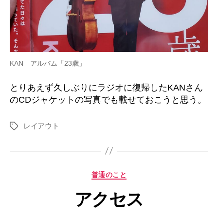
KAN アルバム「23歳」
とりあえず久しぶりにラジオに復帰したKANさん
のCDジャケットの写真でも載せておこうと思う。
レイアウト
タ
グ
カ
普通のこと
テ
アクセス
ゴ
リ
ー