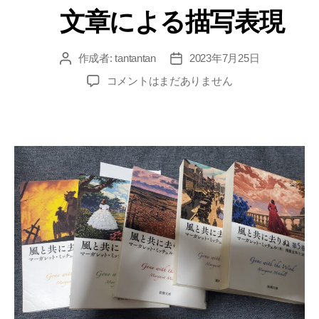
文章による描写表現
ゴ
リ
ー
作成者:
tantantan
2023年7月25日
投
投
稿
稿
コメントはまだありません
者
日
文
章
に
よ
る
描
写
表
現
へ
の