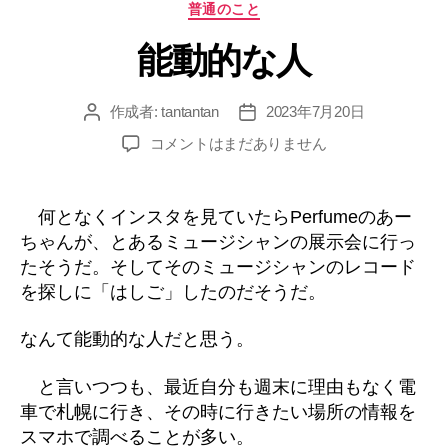
カ
普通のこと
テ
能動的な人
ゴ
リ
ー
作成者:
tantantan
2023年7月20日
投
投
稿
稿
能
コメントはまだありません
者
日
動
的
な
何となくインスタを見ていたらPerfumeのあー
人
ちゃんが、とあるミュージシャンの展示会に行っ
へ
たそうだ。そしてそのミュージシャンのレコード
の
を探しに「はしご」したのだそうだ。
なんて能動的な人だと思う。
と言いつつも、最近自分も週末に理由もなく電
車で札幌に行き、その時に行きたい場所の情報を
スマホで調べることが多い。