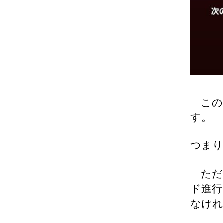
この
す。
つまり
ただ実
ド進行
なけれ