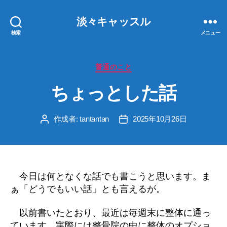
淡々キャッスル
検索
メニュー
カ
普通のこと
テ
ちょっとした話
ゴ
リ
ー
作成者:
tantantan
2025年10月26日
投
投
稿
稿
者
日
今日は何となくな話でも書こうと思います。ま
ぁ「どうでもいい話」とも言えるが。
以前書いたとおり、最近は毎週末に整体に通っ
ています。実際には整骨院の中に整体のオプショ